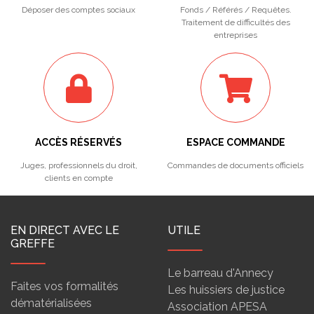
Déposer des comptes sociaux
Fonds / Référés / Requêtes.
Traitement de difficultés des
entreprises
ACCÈS RÉSERVÉS
ESPACE COMMANDE
Juges, professionnels du droit,
Commandes de documents officiels
clients en compte
EN DIRECT AVEC LE
UTILE
GREFFE
Le barreau d'Annecy
Faites vos formalités
Les huissiers de justice
dématérialisées
Association APESA