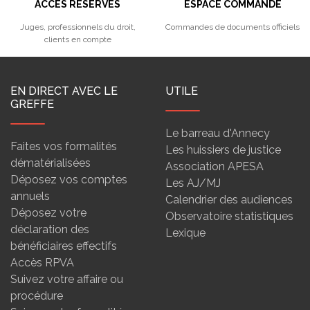
ACCÈS RÉSERVÉS
ESPACE COMMANDE
Juges, professionnels du droit,
Commandes de documents officiels
clients en compte
EN DIRECT AVEC LE
UTILE
GREFFE
Le barreau d'Annecy
Faites vos formalités
Les huissiers de justice
dématérialisées
Association APESA
Déposez vos comptes
Les AJ/MJ
annuels
Calendrier des audiences
Déposez votre
Observatoire statistiques
déclaration des
Lexique
bénéficiaires effectifs
Accès RPVA
Suivez votre affaire ou
procédure