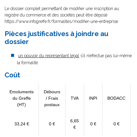
Le dossier complet permettant de modifier une inscription au
registre du commerce et des sociétés peut être déposé
https://www.infogreffe.fr/formalites/modifier-une-entreprise
Pièces justificatives à joindre au
dossier
un pouvoir du représentant légal
s’il n’effectue pas lui-même
la formalité
Coût
Emoluments
Débours
du Greffe
/ Frais
TVA
INPI
BODACC
(HT)
postaux
6,65
33,24 €
0 €
0 €
0 €
€