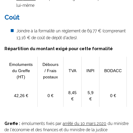
lui-même
Coût
Joindre à la formalité un règlement de
69.77 € (comprenant
13,16 € de coût de dépôt d'actes).
Répartition du montant exigé pour cette formalité
Emoluments
Débours
du Greffe
/ Frais
TVA
INPI
BODACC
(HT)
postaux
8,45
5,9
42,26 €
0 €
0 €
€
€
Greffe :
émoluments fixés par
arrêté du 10 mars 2020
du ministre
de l'économie et des finances et du ministre de la justice