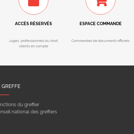
ACCÈS RÉSERVÉS
ESPACE COMMANDE
Juges, professionnels du droit,
Commandes de documents officiels
clients en compte
E GREFFE
nctions du greffier
nseil national des greffiers