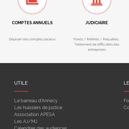
COMPTES ANNUELS
JUDICIAIRE
Déposer des comptes sociaux
Fonds / Référés / Requêtes.
Traitement de difficultés des
entreprises
UTILE
L
Le barreau d'Annecy
Fo
Les huissiers de justice
Co
Association APESA
Les AJ/MJ
Calendrier des audiences