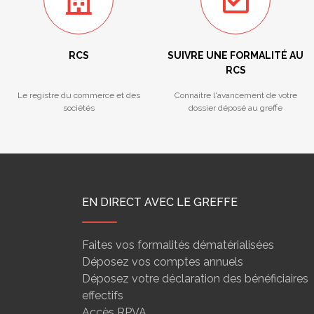
RCS
SUIVRE UNE FORMALITÉ AU
RCS
Le registre du commerce et des
Connaitre l'avancement de votre
sociétés
dossier déposé au greffe
EN DIRECT AVEC LE GREFFE
Faites vos formalités dématérialisées
Déposez vos comptes annuels
Déposez votre déclaration des bénéficiaires
effectifs
Accès RPVA