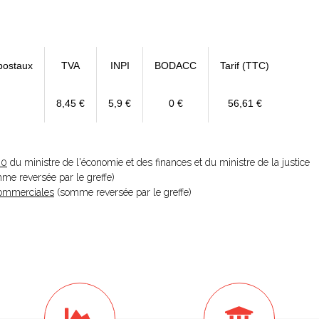
postaux
TVA
INPI
BODACC
Tarif (TTC)
8,45 €
5,9 €
0 €
56,61 €
20
du ministre de l'économie et des finances et du ministre de la justice
omme reversée par le greffe)
 Commerciales
(somme reversée par le greffe)