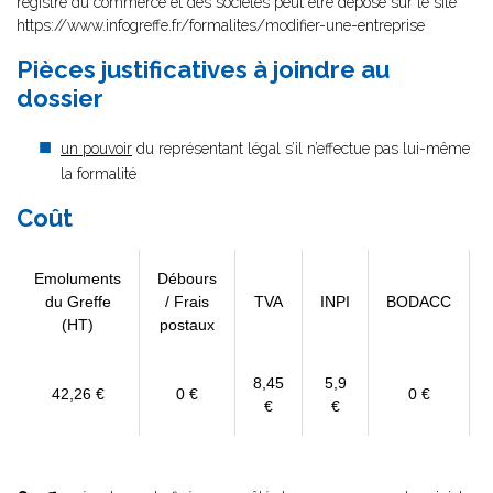
registre du commerce et des sociétés peut être déposé sur le site
https://www.infogreffe.fr/formalites/modifier-une-entreprise
Pièces justificatives à joindre au
dossier
un pouvoir
du représentant légal s’il n’effectue pas lui-même
la formalité
Coût
Emoluments
Débours
du Greffe
/ Frais
TVA
INPI
BODACC
(HT)
postaux
8,45
5,9
42,26 €
0 €
0 €
€
€