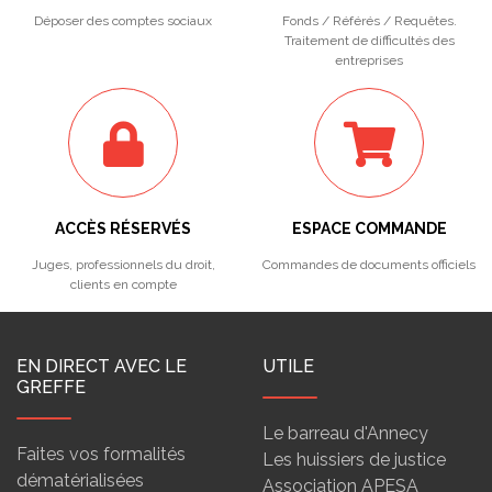
Déposer des comptes sociaux
Fonds / Référés / Requêtes.
Traitement de difficultés des
entreprises
ACCÈS RÉSERVÉS
ESPACE COMMANDE
Juges, professionnels du droit,
Commandes de documents officiels
clients en compte
EN DIRECT AVEC LE
UTILE
GREFFE
Le barreau d'Annecy
Faites vos formalités
Les huissiers de justice
dématérialisées
Association APESA