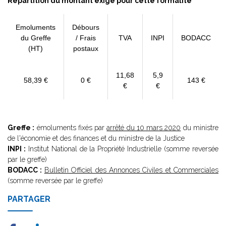
Répartition du montant exigé pour cette formalité
Emoluments
Débours
du Greffe
/ Frais
TVA
INPI
BODACC
(HT)
postaux
11,68
5,9
58,39 €
0 €
143 €
€
€
Greffe :
émoluments fixés par
arrêté du 10 mars 2020
du ministre
de l'économie et des finances et du ministre de la Justice
INPI :
Institut National de la Propriété Industrielle (somme reversée
par le greffe)
BODACC :
Bulletin Officiel des Annonces Civiles et Commerciales
(somme reversée par le greffe)
PARTAGER