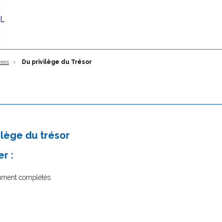
ères
Du privilège du Trésor
ilège du trésor
r :
dûment complétés