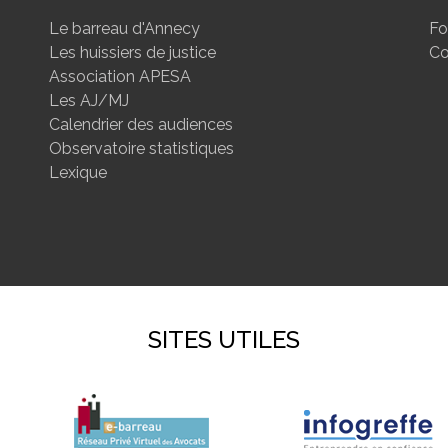
Le barreau d'Annecy
Fo
Les huissiers de justice
Co
Association APESA
Les AJ/MJ
Calendrier des audiences
Observatoire statistiques
Lexique
SITES UTILES