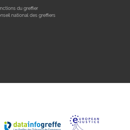
nctions du greffier
nseil national des greffiers