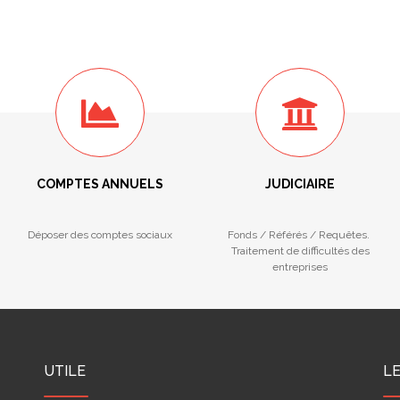
COMPTES ANNUELS
JUDICIAIRE
Déposer des comptes sociaux
Fonds / Référés / Requêtes.
Traitement de difficultés des
entreprises
UTILE
L