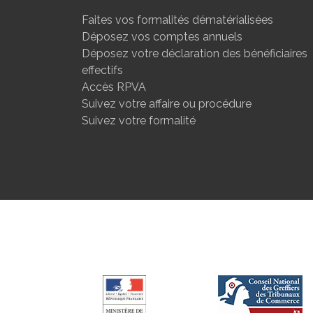
Faites vos formalités dématérialisées
Déposez vos comptes annuels
Déposez votre déclaration des bénéficiaires
effectifs
Accès RPVA
Suivez votre affaire ou procédure
Suivez votre formalité