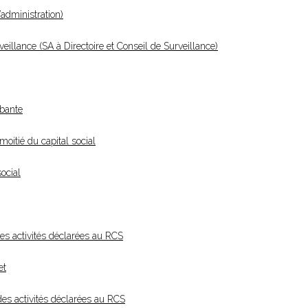
administration)
llance (SA à Directoire et Conseil de Surveillance)
rbante
moitié du capital social
social
 des activités déclarées au RCS
et
 des activités déclarées au RCS