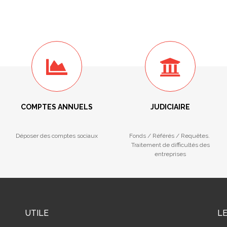
COMPTES ANNUELS
JUDICIAIRE
Déposer des comptes sociaux
Fonds / Référés / Requêtes.
Traitement de difficultés des
entreprises
UTILE
L