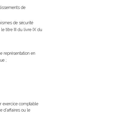
blissements de
nismes de sécurité
 titre III du livre IX du
de représentation en
ue ;
er exercice comptable
e d'affaires ou le