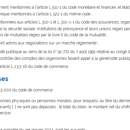
ment mentionnés à l'article L.511-1 du code monétaire et financier, et éta
nique mentionnés à l'article L.521-1 du même code ;
tionnées aux articles L.310-1 et L.310-1-1 du code des assurances, orga
la sécurité sociale, institutions de prévoyance et leurs unions régies par le
s de mutuelles régies par le livre II du code de la mutualité ;
 sont admis aux négociations sur un marché réglementé ;
ité publique au sens de la loi n° 91-772 du 7 août 1991 relative au congé 
contrôle des comptes des organismes faisant appel à la générosité publiq
’article L.233-16 du code de commerce.
ses
D.123-200 du code de commerce :
rsonnes physiques ou personnes morales, pour lesquels, au titre du derni
vants […] ne sont pas dépassés : le total du bilan, le montant net du chiffr
ercice.
 à compter du 1er janvier 2024, sont les suivants :