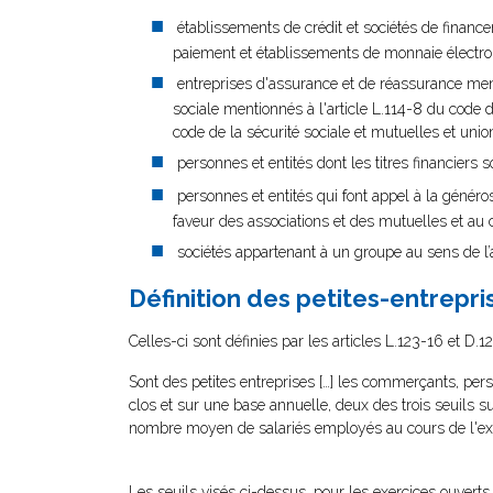
établissements de crédit et sociétés de finance
paiement et établissements de monnaie électro
entreprises d'assurance et de réassurance men
sociale mentionnés à l'article L.114-8 du code de 
code de la sécurité sociale et mutuelles et union
personnes et entités dont les titres financiers
personnes et entités qui font appel à la généros
faveur des associations et des mutuelles et au 
sociétés appartenant à un groupe au sens de l
Définition des petites-entrepri
Celles-ci sont définies par les articles L.123-16 et 
Sont des petites entreprises […] les commerçants, pe
clos et sur une base annuelle, deux des trois seuils sui
nombre moyen de salariés employés au cours de l'ex
Les seuils visés ci-dessus, pour les exercices ouverts