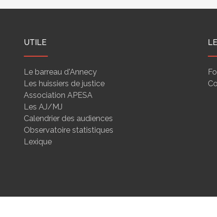
UTILE
L
Le barreau d'Annecy
Fo
Les huissiers de justice
Co
Association APESA
Les AJ/MJ
Calendrier des audiences
Observatoire statistiques
Lexique